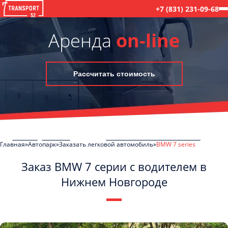
+7 (831) 231-09-68
Аренда
on-line
Рассчитать стоимость
Главная
Автопарк
Заказать легковой автомобиль
BMW 7 series
Заказ BMW 7 серии с водителем в
Нижнем Новгороде
C
Политикой конфиденциальности
ознакомлен(а), даю согласие на
обработку моих Персональных данных