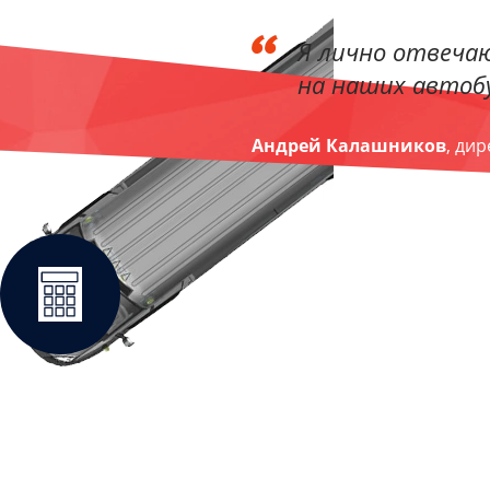
Я лично отвечаю
на наших автобу
Андрей Калашников
, ди