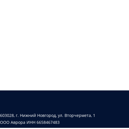
603028, г. Нижний Новгород, ул. Вторчермета, 1
ООО Аврора ИНН 6658467483