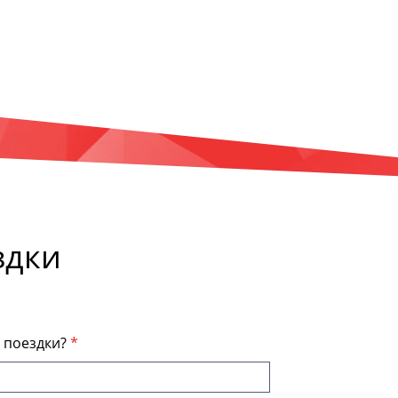
здки
я поездки?