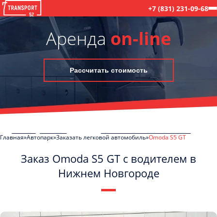
+7 (831) 231-09-68
Аренда
on-line
Рассчитать стоимость
Главная
Автопарк
Заказать легковой автомобиль
Omoda S5 GT
Заказ Omoda S5 GT с водителем в
Нижнем Новгороде
C
Политикой конфиденциальности
ознакомлен(а), даю согласие на
обработку моих Персональных данных