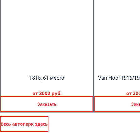
T816, 61 место
Van Hool T916/T9
от
2000 руб.
от
20
Заказать
Зак
Весь автопарк здесь