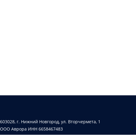
603028, г. Нижний Новгород, ул. Вторчермета, 1
ООО Аврора ИНН 6658467483