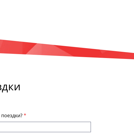
здки
я поездки?