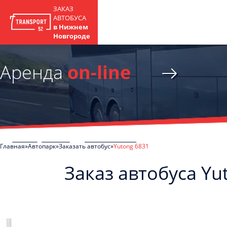
ЗАКАЗ
АВТОБУСА
в Нижнем
Новгороде
Аренда
on-line
Главная
Автопарк
Заказать автобус
Yutong 6831
Заказ автобуса Y