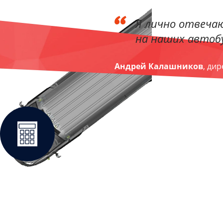
Я лично отвечаю
на наших автобу
Андрей Калашников
, ди