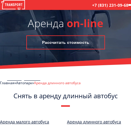
+7 (831) 231-09-68
Аренда
on-line
Рассчитать стоимость
Главная
Автопарк
Аренда длинного автобуса
Снять в аренду длинный автобус
C
Политикой конфиденциальности
ознакомлен(а), даю согласие на
обработку моих Персональных данных
Аренда малого автобуса
Аренда длинного автобуса